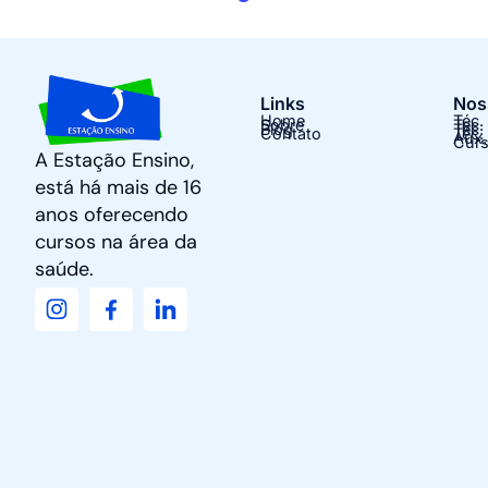
Links
Nos
Home
Téc.
Sobre
Tec.
Blog
Tec.
Contato
Téc.
Aux.
Curs
A Estação Ensino,
está há mais de 16
anos oferecendo
cursos na área da
saúde.