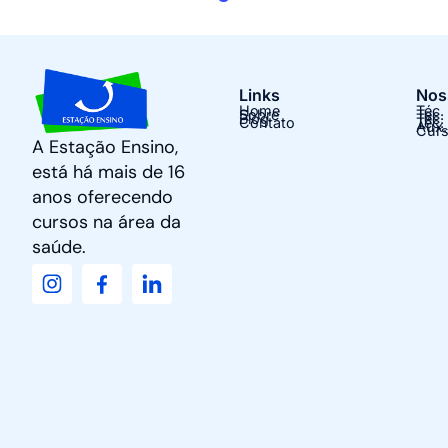
Links
Nos
Home
Téc.
Sobre
Tec.
Blog
Tec.
Contato
Téc.
Aux.
Curs
A Estação Ensino,
está há mais de 16
anos oferecendo
cursos na área da
saúde.