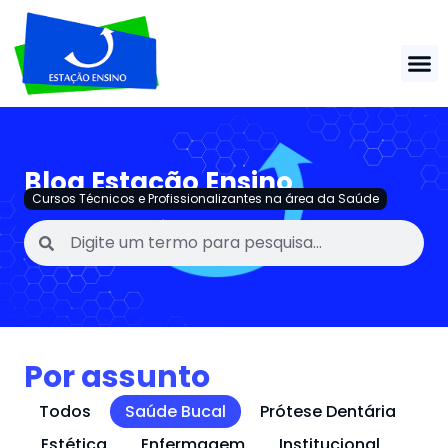
Blog Estação Ensino
Cursos Técnicos e Profissionalizantes na área da Saúde
Por assunto
Todos
Saúde Bucal
Prótese Dentária
Estética
Enfermagem
Institucional