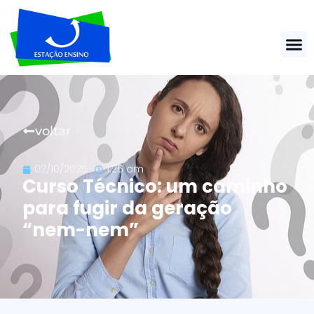
voltar
02/10/2025
1:26 am
Curso Técnico: um caminho
para fugir da geração
“nem-nem”