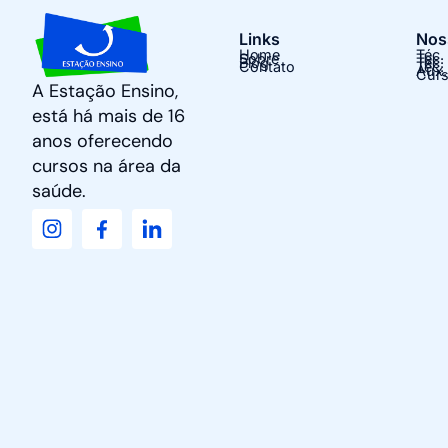
Links
Nos
Home
Téc.
Sobre
Tec.
Blog
Tec.
Contato
Téc.
Aux.
Curs
A Estação Ensino,
está há mais de 16
anos oferecendo
cursos na área da
saúde.