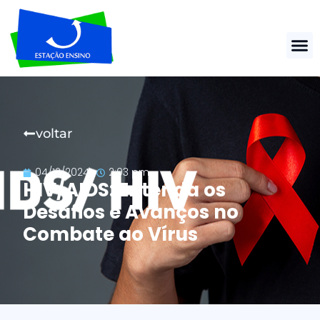
voltar
04/12/2024
2:03 pm
HIV/AIDS: Entenda os
Desafios e Avanços no
Combate ao Vírus