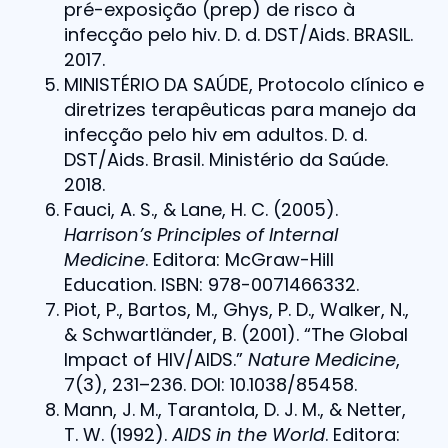
pré-exposição (prep) de risco à
infecção pelo hiv. D. d. DST/Aids. BRASIL.
2017.
MINISTÉRIO DA SAÚDE, Protocolo clínico e
diretrizes terapêuticas para manejo da
infecção pelo hiv em adultos. D. d.
DST/Aids. Brasil. Ministério da Saúde.
2018.
Fauci, A. S., & Lane, H. C. (2005).
Harrison’s Principles of Internal
Medicine
. Editora: McGraw-Hill
Education. ISBN: 978-0071466332.
Piot, P., Bartos, M., Ghys, P. D., Walker, N.,
& Schwartländer, B. (2001). “The Global
Impact of HIV/AIDS.”
Nature Medicine
,
7(3), 231–236. DOI: 10.1038/85458.
Mann, J. M., Tarantola, D. J. M., & Netter,
T. W. (1992).
AIDS in the World
. Editora: