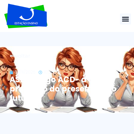
voltar
07/11/2025
10:21 pm
ASB, antigo ACD- a
profissão do presente e do
futuro!!