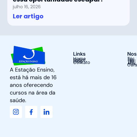
julho 16, 2026
Ler artigo
Links
Nos
Home
Téc.
Sobre
Tec.
Blog
Tec.
Contato
Téc.
Aux.
Curs
A Estação Ensino,
está há mais de 16
anos oferecendo
cursos na área da
saúde.